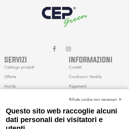
SERVIZI
INFORMAZIONI
Catalogo prodotti
Contatti
Offerte
Condizioni Vendita
Novità
Pagamenti
Marchi
Rifiuta cookie non necessari ✕
Modalità Reso
Questo sito web raccoglie alcuni
Wishlist
dati personali dei visitatori e
CEP GREEN
utenti