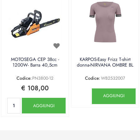
MOTOSEGA CEP 38cc -
KARPOS-Easy Frizz T-shirt
1200W- Barra 40,5cm
donna-NIRVANA OMBRE BL
Codice:
PN3800-12
Codice:
WB2532007
€ 108,00
Quantità
AGGIUNGI
Quantità
AGGIUNGI