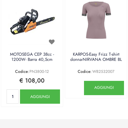
MOTOSEGA CEP 38cc -
KARPOS-Easy Frizz T-shirt
1200W- Barra 40,5cm
donna-NIRVANA OMBRE BL
Codice:
PN3800-12
Codice:
WB2532007
€ 108,00
Quantità
AGGIUNGI
Quantità
AGGIUNGI