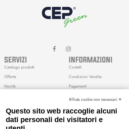
SERVIZI
INFORMAZIONI
Catalogo prodotti
Contatti
Offerte
Condizioni Vendita
Novità
Pagamenti
Marchi
Rifiuta cookie non necessari ✕
Modalità Reso
Questo sito web raccoglie alcuni
Wishlist
dati personali dei visitatori e
CEP GREEN
utenti