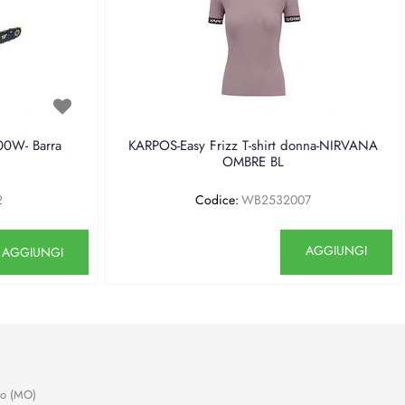
0W- Barra
KARPOS-Easy Frizz T-shirt donna-NIRVANA
OMBRE BL
2
Codice:
WB2532007
antità
Quantità
AGGIUNGI
AGGIUNGI
no (MO)