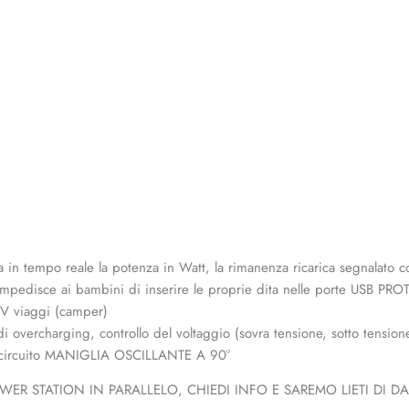
in tempo reale la potenza in Watt, la rimanenza ricarica segnala
impedisce ai bambini di inserire le proprie dita nelle porte USB PROTE
RV viaggi (camper)
 overcharging, controllo del voltaggio (sovra tensione, sotto tensione
ntrocircuito MANIGLIA OSCILLANTE A 90°
R STATION IN PARALLELO, CHIEDI INFO E SAREMO LIETI DI DART