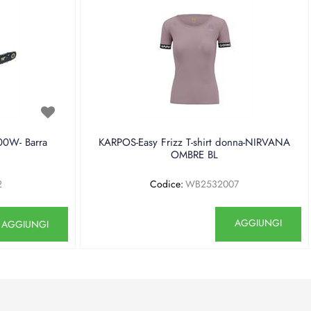
0W- Barra
KARPOS-Easy Frizz T-shirt donna-NIRVANA
OMBRE BL
2
Codice:
WB2532007
antità
Quantità
AGGIUNGI
AGGIUNGI