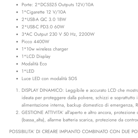
Porte: 2*DC5525 Outputs 12V/10A
1*Cigarette 12 V/10A
2*USB-A QC 3.0 18W
2*USB-C PD3.0 60W
3*AC Output 230 V 50 Hz, 2200W
Picco 4400W
1*10w wireless charger
1*LCD Display
Modalità Eco
1*LED
Luce LED con modalità SOS
DISPLAY DINAMICO: Leggibile e accurato LCD che mostra 
ideata per proteggere dalla polvere, schizzi e soprattutto 
alimentazione interna, backup domestico di emergenza, 
GESTIONE ATTIVITA’ all’aperto e altro ancora, protezione di
(bassa_alta), allarme batteria scarica, protezione da co
POSSIBILITA’ DI CREARE IMPIANTO COMBINATO CON DUE POWE