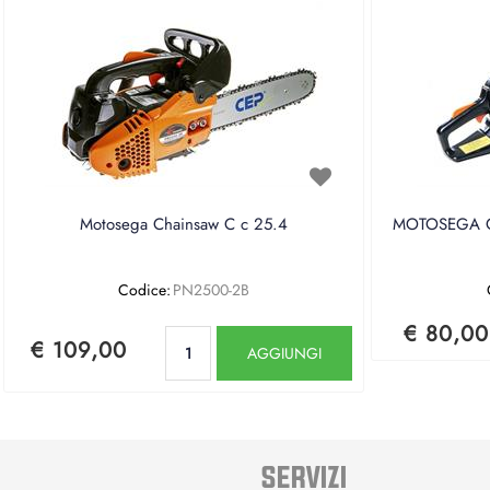
Motosega Chainsaw C c 25.4
MOTOSEGA CE
Codice:
PN2500-2B
€ 80,00
Quantità
€ 109,00
AGGIUNGI
SERVIZI