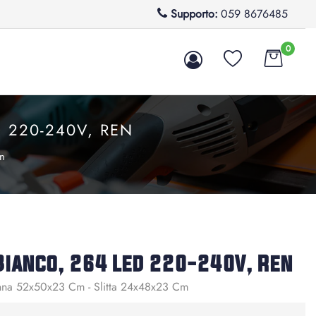
Supporto:
059 8676485
0
 220-240V, REN
en
 Bianco, 264 Led 220-240V, Ren
nna 52x50x23 Cm - Slitta 24x48x23 Cm