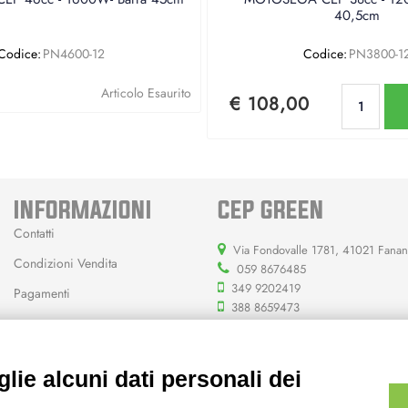
40,5cm
Codice:
PN4600-12
Codice:
PN3800-1
Qu
Articolo Esaurito
€ 108,00
INFORMAZIONI
CEP GREEN
Contatti
Via Fondovalle 1781, 41021 Fana
Condizioni Vendita
059 8676485
349 9202419
Pagamenti
388 8659473
info@cepgreen.com
Orario
lie alcuni dati personali dei
Dal lunedì al venerdì