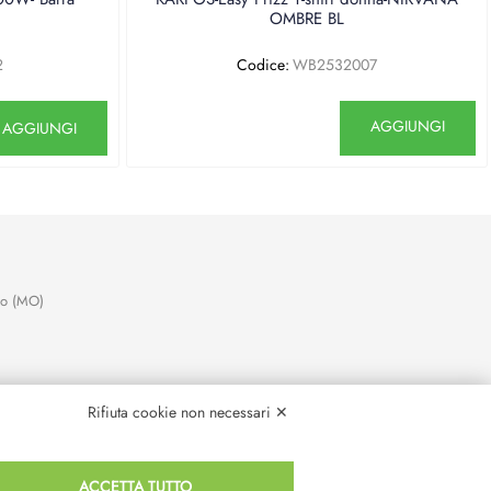
OMBRE BL
2
Codice:
WB2532007
antità
Quantità
AGGIUNGI
AGGIUNGI
no (MO)
Rifiuta cookie non necessari ✕
ACCETTA TUTTO