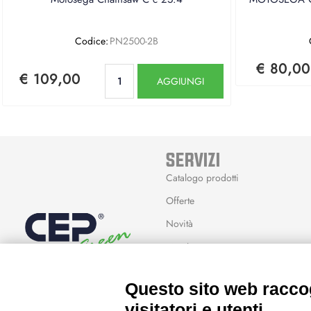
Codice:
PN2500-2B
€ 80,00
Quantità
€ 109,00
AGGIUNGI
SERVIZI
Catalogo prodotti
Offerte
Novità
Marchi
Modalità Reso
Questo sito web raccog
Wishlist
visitatori e utenti