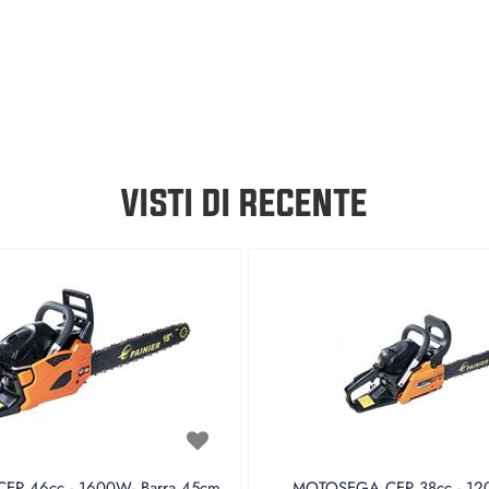
VISTI DI RECENTE
P 46cc - 1600W- Barra 45cm
MOTOSEGA CEP 38cc - 120