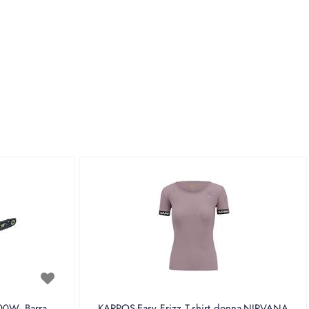
0W- Barra
KARPOS-Easy Frizz T-shirt donna-NIRVANA