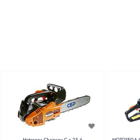
Motosega Chainsaw C c 25.4
MOTOSEGA CE