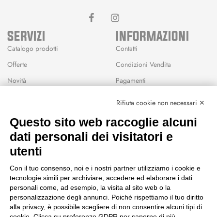
SERVIZI
INFORMAZIONI
Catalogo prodotti
Contatti
Offerte
Condizioni Vendita
Novità
Pagamenti
Marchi
Rifiuta cookie non necessari ✕
Modalità Reso
Questo sito web raccoglie alcuni
Wishlist
dati personali dei visitatori e
CEP GREEN
utenti
Via Fondovalle 1781, 41021
Con il tuo consenso, noi e i nostri partner utilizziamo i cookie e
Fanano (MO)
tecnologie simili per archiviare, accedere ed elaborare i dati
059 8676485
personali come, ad esempio, la visita al sito web o la
349 9202419
personalizzazione degli annunci. Poiché rispettiamo il tuo diritto
388 8659473
alla privacy, è possibile scegliere di non consentire alcuni tipi di
info@cepgreen.com
cookie. Clicca su preferenze GDPR per saperne di più.