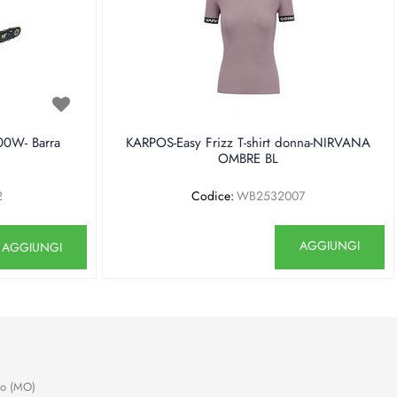
0W- Barra
KARPOS-Easy Frizz T-shirt donna-NIRVANA
OMBRE BL
2
Codice:
WB2532007
antità
Quantità
AGGIUNGI
AGGIUNGI
no (MO)