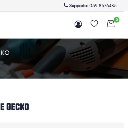
Supporto:
059 8676485
0
CKO
ue Gecko