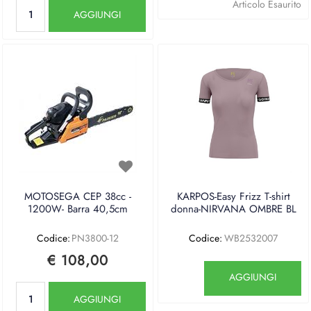
Quantità
Articolo Esaurito
AGGIUNGI
MOTOSEGA CEP 38cc -
KARPOS-Easy Frizz T-shirt
1200W- Barra 40,5cm
donna-NIRVANA OMBRE BL
Codice:
PN3800-12
Codice:
WB2532007
€ 108,00
Quantità
AGGIUNGI
Quantità
AGGIUNGI