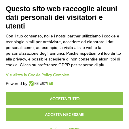
Modalità Reso
Questo sito web raccoglie alcuni
Wishlist
dati personali dei visitatori e
CEP GREEN
utenti
Via Fondovalle 1781, 41021
Con il tuo consenso, noi e i nostri partner utilizziamo i cookie e
Fanano (MO)
tecnologie simili per archiviare, accedere ed elaborare i dati
059 8676485
personali come, ad esempio, la visita al sito web o la
349 9202419
personalizzazione degli annunci. Poiché rispettiamo il tuo diritto
388 8659473
alla privacy, è possibile scegliere di non consentire alcuni tipi di
info@cepgreen.com
cookie. Clicca su preferenze GDPR per saperne di più.
Orario
Visualizza la Cookie Policy Completa
Dal lunedì al venerdì
8:00 – 12:30 / 13:30 - 19:00
Powered by
Sabato
8:30 – 12:30 / 15:30 - 19:00
ACCETTA TUTTO
© 2023 Powered & Designed by
Passepartout
ACCETTA NECESSARI
Termini e Condizioni
Privacy e Cookie Policy