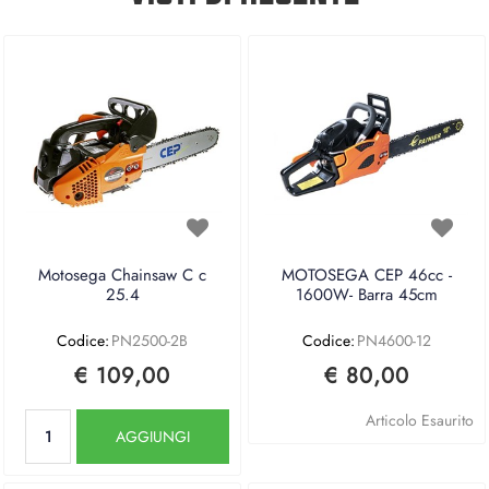
Motosega Chainsaw C c
MOTOSEGA CEP 46cc -
25.4
1600W- Barra 45cm
Codice:
PN2500-2B
Codice:
PN4600-12
€ 109,00
€ 80,00
Quantità
Articolo Esaurito
AGGIUNGI