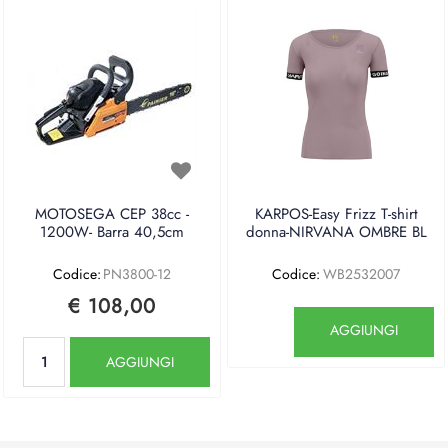
MOTOSEGA CEP 38cc -
KARPOS-Easy Frizz T-shirt
1200W- Barra 40,5cm
donna-NIRVANA OMBRE BL
Codice:
PN3800-12
Codice:
WB2532007
€ 108,00
Quantità
AGGIUNGI
Quantità
AGGIUNGI