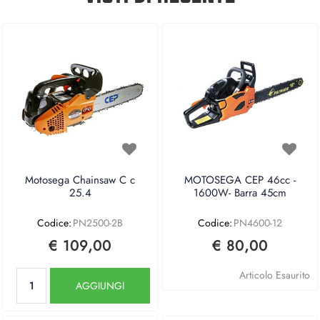
Motosega Chainsaw C c
MOTOSEGA CEP 46cc -
25.4
1600W- Barra 45cm
Codice:
PN2500-2B
Codice:
PN4600-12
€ 109,00
€ 80,00
Quantità
Articolo Esaurito
AGGIUNGI