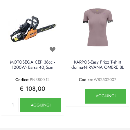
MOTOSEGA CEP 38cc -
KARPOS-Easy Frizz T-shirt
1200W- Barra 40,5cm
donna-NIRVANA OMBRE BL
Codice:
PN3800-12
Codice:
WB2532007
€ 108,00
Quantità
AGGIUNGI
Quantità
AGGIUNGI