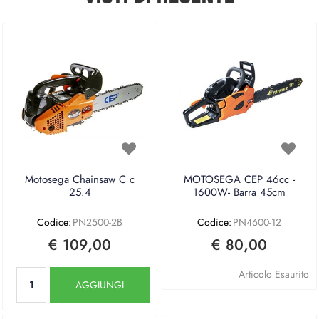
Motosega Chainsaw C c
MOTOSEGA CEP 46cc -
25.4
1600W- Barra 45cm
Codice:
PN2500-2B
Codice:
PN4600-12
€ 109,00
€ 80,00
Quantità
Articolo Esaurito
AGGIUNGI