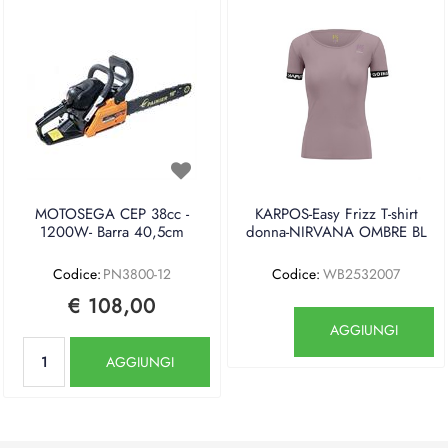
MOTOSEGA CEP 38cc -
KARPOS-Easy Frizz T-shirt
1200W- Barra 40,5cm
donna-NIRVANA OMBRE BL
Codice:
PN3800-12
Codice:
WB2532007
€ 108,00
Quantità
AGGIUNGI
Quantità
AGGIUNGI