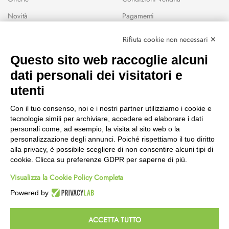
Novità
Pagamenti
Marchi
Rifiuta cookie non necessari ✕
Modalità Reso
Questo sito web raccoglie alcuni
Wishlist
dati personali dei visitatori e
CEP GREEN
utenti
Via Fondovalle 1781, 41021
Con il tuo consenso, noi e i nostri partner utilizziamo i cookie e
Fanano (MO)
tecnologie simili per archiviare, accedere ed elaborare i dati
059 8676485
personali come, ad esempio, la visita al sito web o la
349 9202419
personalizzazione degli annunci. Poiché rispettiamo il tuo diritto
388 8659473
alla privacy, è possibile scegliere di non consentire alcuni tipi di
info@cepgreen.com
cookie. Clicca su preferenze GDPR per saperne di più.
Orario
Visualizza la Cookie Policy Completa
Dal lunedì al venerdì
8:00 – 12:30 / 13:30 - 19:00
Powered by
Sabato
8:30 – 12:30 / 15:30 - 19:00
ACCETTA TUTTO