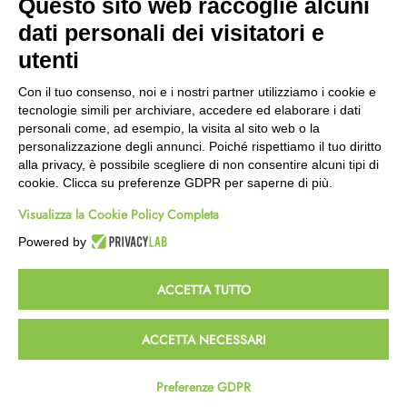
Questo sito web raccoglie alcuni
Wishlist
dati personali dei visitatori e
CEP GREEN
utenti
Via Fondovalle 1781, 41021
Con il tuo consenso, noi e i nostri partner utilizziamo i cookie e
Fanano (MO)
tecnologie simili per archiviare, accedere ed elaborare i dati
059 8676485
personali come, ad esempio, la visita al sito web o la
349 9202419
personalizzazione degli annunci. Poiché rispettiamo il tuo diritto
388 8659473
alla privacy, è possibile scegliere di non consentire alcuni tipi di
info@cepgreen.com
cookie. Clicca su preferenze GDPR per saperne di più.
Orario
Visualizza la Cookie Policy Completa
Dal lunedì al venerdì
8:00 – 12:30 / 13:30 - 19:00
Powered by
Sabato
8:30 – 12:30 / 15:30 - 19:00
ACCETTA TUTTO
© 2023 Powered & Designed by
Passepartout
ACCETTA NECESSARI
Termini e Condizioni
Privacy e Cookie Policy
Preferenze GDPR
Homepage
Wishlist
Carrello
Profilo
Passepartout
Powered by