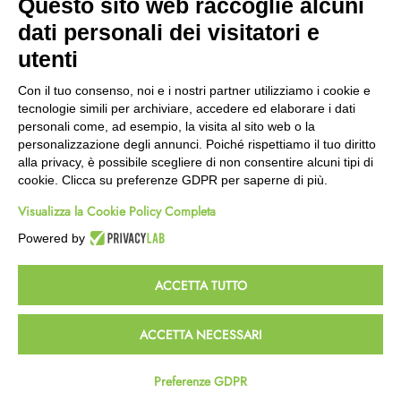
Questo sito web raccoglie alcuni
Wishlist
dati personali dei visitatori e
CEP GREEN
utenti
Via Fondovalle 1781, 41021
Con il tuo consenso, noi e i nostri partner utilizziamo i cookie e
Fanano (MO)
tecnologie simili per archiviare, accedere ed elaborare i dati
059 8676485
personali come, ad esempio, la visita al sito web o la
349 9202419
personalizzazione degli annunci. Poiché rispettiamo il tuo diritto
388 8659473
alla privacy, è possibile scegliere di non consentire alcuni tipi di
info@cepgreen.com
cookie. Clicca su preferenze GDPR per saperne di più.
Orario
Visualizza la Cookie Policy Completa
Dal lunedì al venerdì
8:00 – 12:30 / 13:30 - 19:00
Powered by
Sabato
8:30 – 12:30 / 15:30 - 19:00
ACCETTA TUTTO
© 2023 Powered & Designed by
Passepartout
ACCETTA NECESSARI
Termini e Condizioni
Privacy e Cookie Policy
Preferenze GDPR
Homepage
Wishlist
Carrello
Profilo
Passepartout
Powered by