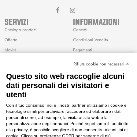
SERVIZI
INFORMAZIONI
Catalogo prodotti
Contatti
Offerte
Condizioni Vendita
Novità
Pagamenti
Marchi
Rifiuta cookie non necessari ✕
Modalità Reso
Questo sito web raccoglie alcuni
Wishlist
dati personali dei visitatori e
CEP GREEN
utenti
Via Fondovalle 1781, 41021
Con il tuo consenso, noi e i nostri partner utilizziamo i cookie e
Fanano (MO)
tecnologie simili per archiviare, accedere ed elaborare i dati
059 8676485
personali come, ad esempio, la visita al sito web o la
349 9202419
personalizzazione degli annunci. Poiché rispettiamo il tuo diritto
388 8659473
alla privacy, è possibile scegliere di non consentire alcuni tipi di
info@cepgreen.com
cookie. Clicca su preferenze GDPR per saperne di più.