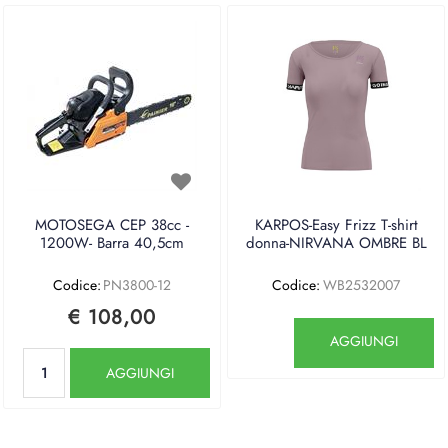
MOTOSEGA CEP 38cc -
KARPOS-Easy Frizz T-shirt
1200W- Barra 40,5cm
donna-NIRVANA OMBRE BL
Codice:
PN3800-12
Codice:
WB2532007
€ 108,00
Quantità
AGGIUNGI
Quantità
AGGIUNGI