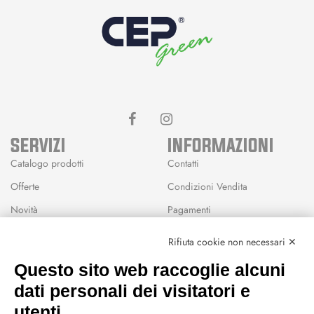
SERVIZI
INFORMAZIONI
Catalogo prodotti
Contatti
Offerte
Condizioni Vendita
Novità
Pagamenti
Marchi
Rifiuta cookie non necessari ✕
Modalità Reso
Questo sito web raccoglie alcuni
Wishlist
dati personali dei visitatori e
CEP GREEN
utenti