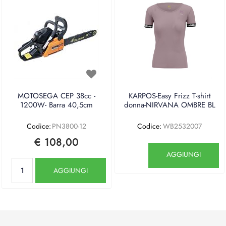
MOTOSEGA CEP 38cc -
KARPOS-Easy Frizz T-shirt
1200W- Barra 40,5cm
donna-NIRVANA OMBRE BL
Codice:
PN3800-12
Codice:
WB2532007
€ 108,00
Quantità
AGGIUNGI
Quantità
AGGIUNGI