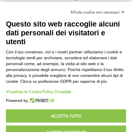
Marchi
Rifiuta cookie non necessari ✕
Modalità Reso
Questo sito web raccoglie alcuni
Wishlist
dati personali dei visitatori e
CEP GREEN
utenti
Via Fondovalle 1781, 41021
Con il tuo consenso, noi e i nostri partner utilizziamo i cookie e
Fanano (MO)
tecnologie simili per archiviare, accedere ed elaborare i dati
059 8676485
personali come, ad esempio, la visita al sito web o la
349 9202419
personalizzazione degli annunci. Poiché rispettiamo il tuo diritto
388 8659473
alla privacy, è possibile scegliere di non consentire alcuni tipi di
info@cepgreen.com
cookie. Clicca su preferenze GDPR per saperne di più.
Orario
Visualizza la Cookie Policy Completa
Dal lunedì al venerdì
8:00 – 12:30 / 13:30 - 19:00
Powered by
Sabato
8:30 – 12:30 / 15:30 - 19:00
ACCETTA TUTTO
© 2023 Powered & Designed by
Passepartout