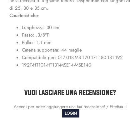
nella raccolta di legname tenero. Disponibile con lunghezza
di 25, 30 e 35 cm.
Caratteristiche
:
Lunghezza: 30 cm
Passo: .3/8″P
Pollici: 1.1 mm
Catena supportata: 44 maglie
Compatibile per: 017-018-MS 170-171-180-181-192
192T-HT101-HT131-MSE14-MSE140
VUOI LASCIARE UNA RECENSIONE?
Accedi per poter aggiungere una tua recensione! / Effettua il
LOGIN