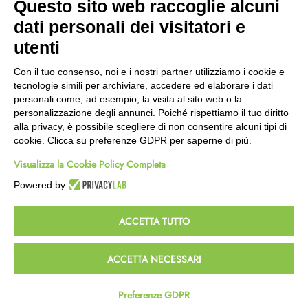
Questo sito web raccoglie alcuni
Wishlist
dati personali dei visitatori e
CEP GREEN
utenti
Via Fondovalle 1781, 41021
Con il tuo consenso, noi e i nostri partner utilizziamo i cookie e
Fanano (MO)
tecnologie simili per archiviare, accedere ed elaborare i dati
059 8676485
personali come, ad esempio, la visita al sito web o la
349 9202419
personalizzazione degli annunci. Poiché rispettiamo il tuo diritto
388 8659473
alla privacy, è possibile scegliere di non consentire alcuni tipi di
info@cepgreen.com
cookie. Clicca su preferenze GDPR per saperne di più.
Orario
Visualizza la Cookie Policy Completa
Dal lunedì al venerdì
8:00 – 12:30 / 13:30 - 19:00
Powered by
Sabato
8:30 – 12:30 / 15:30 - 19:00
ACCETTA TUTTO
© 2023 Powered & Designed by
Passepartout
ACCETTA NECESSARI
Termini e Condizioni
Privacy e Cookie Policy
Preferenze GDPR
Homepage
Wishlist
Carrello
Profilo
Passepartout
Powered by