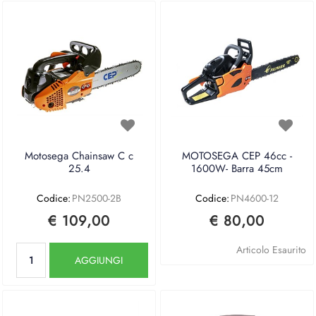
Motosega Chainsaw C c
MOTOSEGA CEP 46cc -
25.4
1600W- Barra 45cm
Codice:
PN2500-2B
Codice:
PN4600-12
€ 109,00
€ 80,00
Quantità
Articolo Esaurito
AGGIUNGI