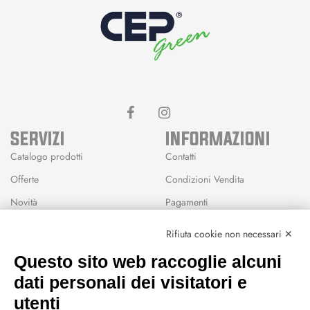
SERVIZI
INFORMAZIONI
Catalogo prodotti
Contatti
Offerte
Condizioni Vendita
Novità
Pagamenti
Marchi
Rifiuta cookie non necessari ✕
Modalità Reso
Questo sito web raccoglie alcuni
Wishlist
dati personali dei visitatori e
CEP GREEN
utenti