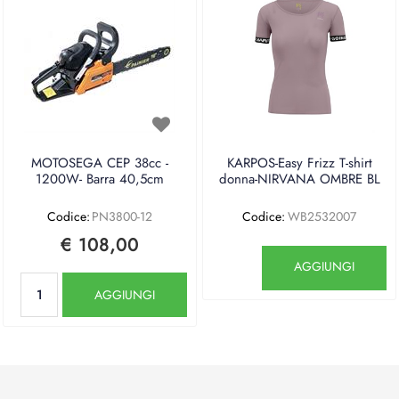
MOTOSEGA CEP 38cc -
KARPOS-Easy Frizz T-shirt
1200W- Barra 40,5cm
donna-NIRVANA OMBRE BL
Codice:
PN3800-12
Codice:
WB2532007
€ 108,00
Quantità
AGGIUNGI
Quantità
AGGIUNGI