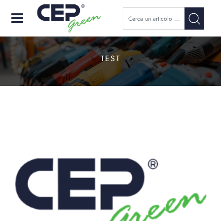
Open
TEST