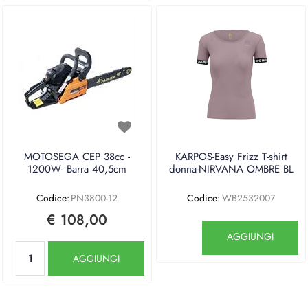
MOTOSEGA CEP 38cc -
KARPOS-Easy Frizz T-shirt
1200W- Barra 40,5cm
donna-NIRVANA OMBRE BL
Codice:
PN3800-12
Codice:
WB2532007
€ 108,00
Quantità
AGGIUNGI
Quantità
AGGIUNGI