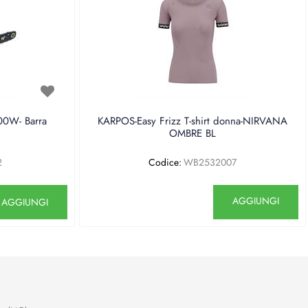
0W- Barra
KARPOS-Easy Frizz T-shirt donna-NIRVANA
OMBRE BL
2
Codice:
WB2532007
antità
Quantità
AGGIUNGI
AGGIUNGI