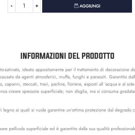
Quantità
AGGIUNGI
INFORMAZIONI DEL PRODOTTO
ato-satinato, ideato appositamente per il trattamento di decorazione de
sato da agenti atmosferici, muffe, funghi e parassiti. Garantito dalla
o, capanni, steccati, travi, perline, fioriere, esposti all ‘acqua e al s
à senza creare spessore superficiale; non sfoglia, ma si consuma grada
i di legno ai quali si vuole garantire un’ottima protezione dal degrado 
are pellicola superficiale ed è garantito dalla sua qualità professional