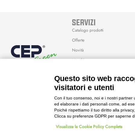
SERVIZI
Catalogo prodotti
Offerte
Novità
Marchi
Modalità Reso
Questo sito web raccog
Wishlist
visitatori e utenti
Con il tuo consenso, noi e i nostri partner 
ed elaborare i dati personali come, ad esem
Poiché rispettiamo il tuo diritto alla privacy
Clicca su preferenze GDPR per saperne di
© 2023 Powered & Designed by
Passepartout
Visualizza la Cookie Policy Completa