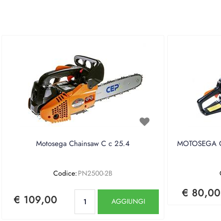
Motosega Chainsaw C c 25.4
MOTOSEGA CE
Codice:
PN2500-2B
€ 80,00
Quantità
€ 109,00
AGGIUNGI