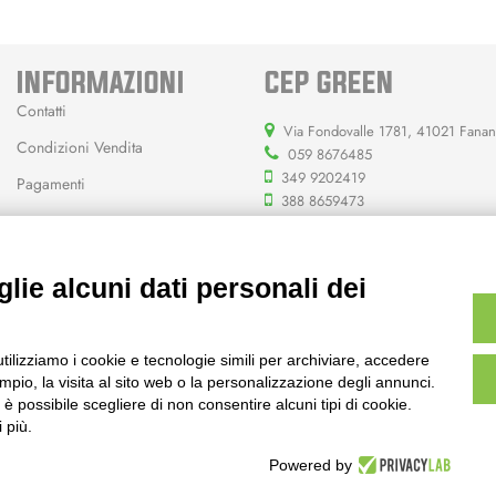
INFORMAZIONI
CEP GREEN
Contatti
Via Fondovalle 1781, 41021 Fana
Condizioni Vendita
059 8676485
349 9202419
Pagamenti
388 8659473
info@cepgreen.com
Orario
lie alcuni dati personali dei
Dal lunedì al venerdì
8:00 – 12:30 / 13:30 - 19:00
Sabato
utilizziamo i cookie e tecnologie simili per archiviare, accedere
8:30 – 12:30 / 15:30 - 19:00
pio, la visita al sito web o la personalizzazione degli annunci.
, è possibile scegliere di non consentire alcuni tipi di cookie.
 più.
Powered by