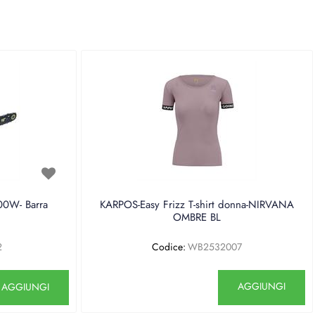
0W- Barra
KARPOS-Easy Frizz T-shirt donna-NIRVANA
OMBRE BL
2
Codice:
WB2532007
antità
Quantità
AGGIUNGI
AGGIUNGI