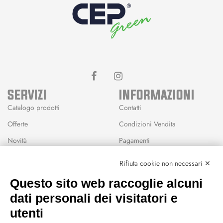
SERVIZI
INFORMAZIONI
Catalogo prodotti
Contatti
Offerte
Condizioni Vendita
Novità
Pagamenti
Marchi
Rifiuta cookie non necessari ✕
Modalità Reso
Questo sito web raccoglie alcuni
Wishlist
dati personali dei visitatori e
CEP GREEN
utenti
Via Fondovalle 1781, 41021