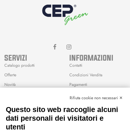
SERVIZI
INFORMAZIONI
Catalogo prodotti
Contatti
Offerte
Condizioni Vendita
Novità
Pagamenti
Marchi
Rifiuta cookie non necessari ✕
Modalità Reso
Questo sito web raccoglie alcuni
Wishlist
dati personali dei visitatori e
CEP GREEN
utenti