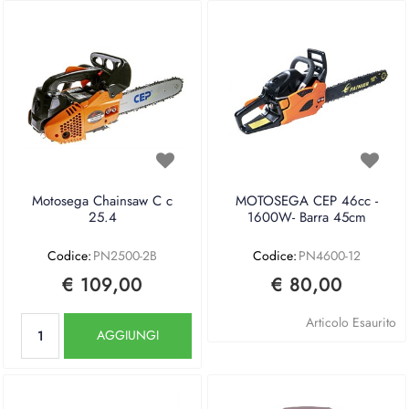
Motosega Chainsaw C c
MOTOSEGA CEP 46cc -
25.4
1600W- Barra 45cm
Codice:
PN2500-2B
Codice:
PN4600-12
€ 109,00
€ 80,00
Quantità
Articolo Esaurito
AGGIUNGI