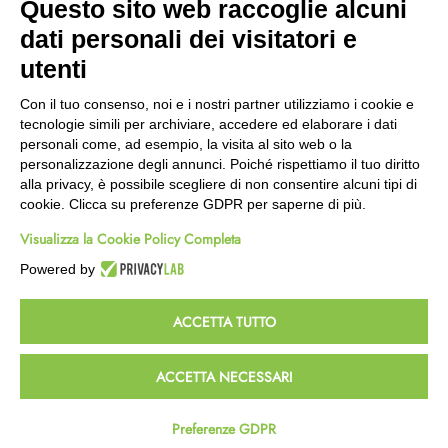
Questo sito web raccoglie alcuni
Wishlist
dati personali dei visitatori e
CEP GREEN
utenti
Via Fondovalle 1781, 41021
Con il tuo consenso, noi e i nostri partner utilizziamo i cookie e
Fanano (MO)
tecnologie simili per archiviare, accedere ed elaborare i dati
059 8676485
personali come, ad esempio, la visita al sito web o la
349 9202419
personalizzazione degli annunci. Poiché rispettiamo il tuo diritto
388 8659473
alla privacy, è possibile scegliere di non consentire alcuni tipi di
info@cepgreen.com
cookie. Clicca su preferenze GDPR per saperne di più.
Orario
Visualizza la Cookie Policy Completa
Dal lunedì al venerdì
8:00 – 12:30 / 13:30 - 19:00
Powered by
Sabato
8:30 – 12:30 / 15:30 - 19:00
ACCETTA TUTTO
© 2023 Powered & Designed by
Passepartout
ACCETTA NECESSARI
Termini e Condizioni
Privacy e Cookie Policy
Preferenze GDPR
Homepage
Wishlist
Carrello
Profilo
Passepartout
Powered by