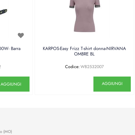
0W- Barra
KARPOS-Easy Frizz T-shirt donna-NIRVANA
OMBRE BL
2
Codice:
WB2532007
antità
Quantità
AGGIUNGI
AGGIUNGI
no (MO)