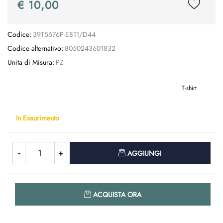
€ 10,00
Codice:
39T5676P-E811/D44
Codice alternativo:
8050243601832
Unita di Misura:
PZ
T-shirt
In Esaurimento
Quantità
AGGIUNGI
Quantità
ACQUISTA ORA