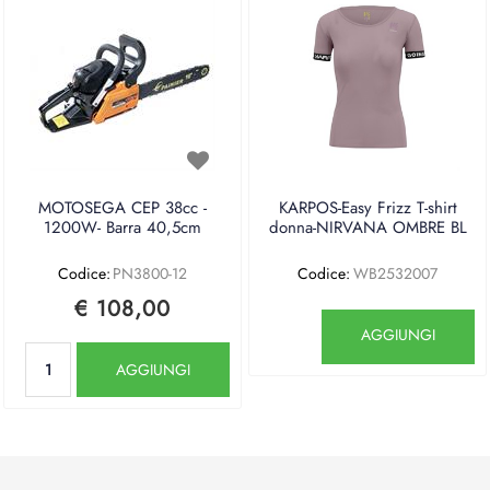
MOTOSEGA CEP 38cc -
KARPOS-Easy Frizz T-shirt
1200W- Barra 40,5cm
donna-NIRVANA OMBRE BL
Codice:
PN3800-12
Codice:
WB2532007
€ 108,00
Quantità
AGGIUNGI
Quantità
AGGIUNGI