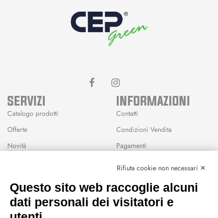
SERVIZI
INFORMAZIONI
Catalogo prodotti
Contatti
Offerte
Condizioni Vendita
Novità
Pagamenti
Marchi
Rifiuta cookie non necessari ✕
Modalità Reso
Questo sito web raccoglie alcuni
Wishlist
dati personali dei visitatori e
CEP GREEN
utenti