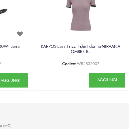
0W- Barra
KARPOS-Easy Frizz T-shirt donna-NIRVANA
OMBRE BL
2
Codice:
WB2532007
antità
Quantità
AGGIUNGI
AGGIUNGI
no (MO)