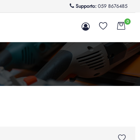
Supporto:
059 8676485
0