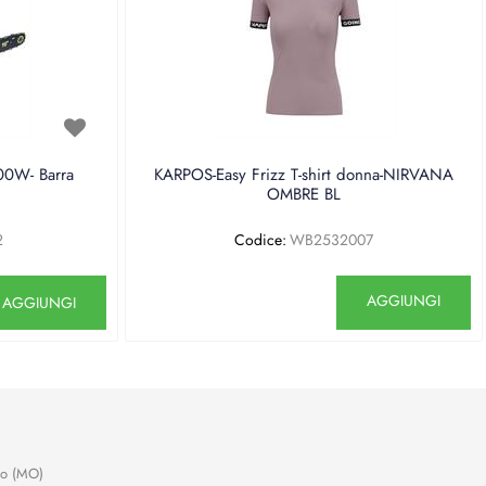
0W- Barra
KARPOS-Easy Frizz T-shirt donna-NIRVANA
OMBRE BL
2
Codice:
WB2532007
antità
Quantità
AGGIUNGI
AGGIUNGI
no (MO)