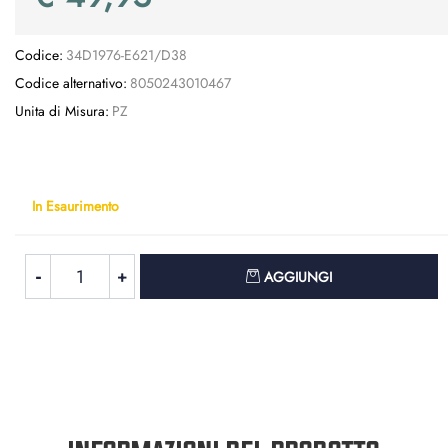
Codice:
34D1976-E621/D38
Codice alternativo:
8050243010467
Unita di Misura:
PZ
In Esaurimento
Quantità
AGGIUNGI