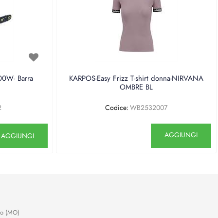
0W- Barra
KARPOS-Easy Frizz T-shirt donna-NIRVANA
OMBRE BL
2
Codice:
WB2532007
antità
Quantità
AGGIUNGI
AGGIUNGI
no (MO)