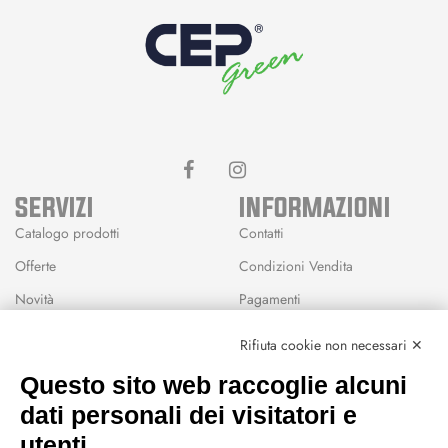
SERVIZI
INFORMAZIONI
Catalogo prodotti
Contatti
Offerte
Condizioni Vendita
Novità
Pagamenti
Marchi
Rifiuta cookie non necessari ✕
Modalità Reso
Questo sito web raccoglie alcuni
Wishlist
dati personali dei visitatori e
CEP GREEN
utenti