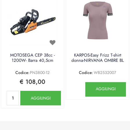
MOTOSEGA CEP 38cc -
KARPOS-Easy Frizz T-shirt
1200W- Barra 40,5cm
donna-NIRVANA OMBRE BL
Codice:
PN3800-12
Codice:
WB2532007
€ 108,00
Quantità
AGGIUNGI
Quantità
AGGIUNGI