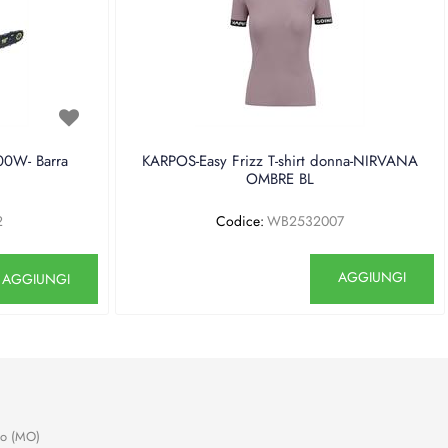
0W- Barra
KARPOS-Easy Frizz T-shirt donna-NIRVANA
OMBRE BL
2
Codice:
WB2532007
antità
Quantità
AGGIUNGI
AGGIUNGI
no (MO)