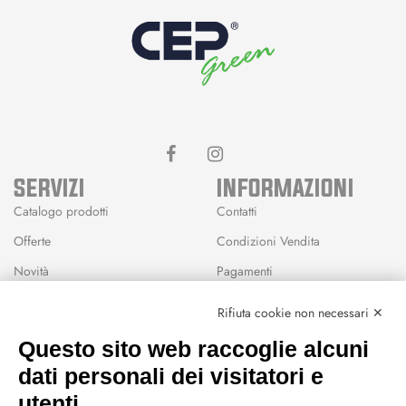
SERVIZI
INFORMAZIONI
Catalogo prodotti
Contatti
Offerte
Condizioni Vendita
Novità
Pagamenti
Marchi
Rifiuta cookie non necessari ✕
Modalità Reso
Questo sito web raccoglie alcuni
Wishlist
dati personali dei visitatori e
CEP GREEN
utenti