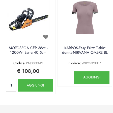
MOTOSEGA CEP 38cc -
KARPOS-Easy Frizz T-shirt
1200W- Barra 40,5cm
donna-NIRVANA OMBRE BL
Codice:
PN3800-12
Codice:
WB2532007
€ 108,00
Quantità
AGGIUNGI
Quantità
AGGIUNGI