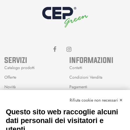
SERVIZI
INFORMAZIONI
Catalogo prodotti
Contatti
Offerte
Condizioni Vendita
Novità
Pagamenti
Marchi
Rifiuta cookie non necessari ✕
Modalità Reso
Questo sito web raccoglie alcuni
Wishlist
dati personali dei visitatori e
CEP GREEN
utenti