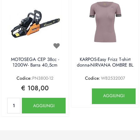
MOTOSEGA CEP 38cc -
KARPOS-Easy Frizz T-shirt
1200W- Barra 40,5cm
donna-NIRVANA OMBRE BL
Codice:
PN3800-12
Codice:
WB2532007
€ 108,00
Quantità
AGGIUNGI
Quantità
AGGIUNGI