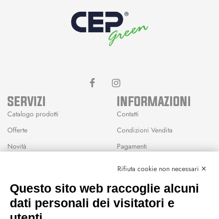
SERVIZI
INFORMAZIONI
Catalogo prodotti
Contatti
Offerte
Condizioni Vendita
Novità
Pagamenti
Marchi
Rifiuta cookie non necessari ✕
Modalità Reso
Questo sito web raccoglie alcuni
Wishlist
dati personali dei visitatori e
CEP GREEN
utenti