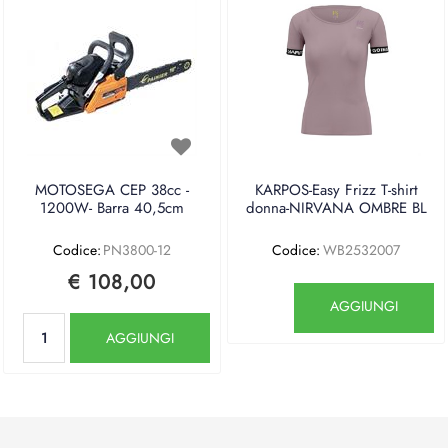
MOTOSEGA CEP 38cc -
KARPOS-Easy Frizz T-shirt
1200W- Barra 40,5cm
donna-NIRVANA OMBRE BL
Codice:
PN3800-12
Codice:
WB2532007
€ 108,00
Quantità
AGGIUNGI
Quantità
AGGIUNGI