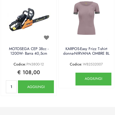
MOTOSEGA CEP 38cc -
KARPOS-Easy Frizz T-shirt
1200W- Barra 40,5cm
donna-NIRVANA OMBRE BL
Codice:
PN3800-12
Codice:
WB2532007
€ 108,00
Quantità
AGGIUNGI
Quantità
AGGIUNGI