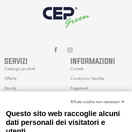
SERVIZI
INFORMAZIONI
Catalogo prodotti
Contatti
Offerte
Condizioni Vendita
Novità
Pagamenti
Marchi
Rifiuta cookie non necessari ✕
Modalità Reso
Questo sito web raccoglie alcuni
Wishlist
dati personali dei visitatori e
CEP GREEN
utenti