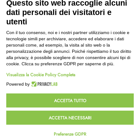
Questo sito web raccoglie alcuni
Wishlist
dati personali dei visitatori e
CEP GREEN
utenti
Via Fondovalle 1781, 41021
Con il tuo consenso, noi e i nostri partner utilizziamo i cookie e
Fanano (MO)
tecnologie simili per archiviare, accedere ed elaborare i dati
059 8676485
personali come, ad esempio, la visita al sito web o la
349 9202419
personalizzazione degli annunci. Poiché rispettiamo il tuo diritto
388 8659473
alla privacy, è possibile scegliere di non consentire alcuni tipi di
info@cepgreen.com
cookie. Clicca su preferenze GDPR per saperne di più.
Orario
Visualizza la Cookie Policy Completa
Dal lunedì al venerdì
8:00 – 12:30 / 13:30 - 19:00
Powered by
Sabato
8:30 – 12:30 / 15:30 - 19:00
ACCETTA TUTTO
© 2023 Powered & Designed by
Passepartout
ACCETTA NECESSARI
Termini e Condizioni
Privacy e Cookie Policy
Preferenze GDPR
Homepage
Wishlist
Carrello
Profilo
Passepartout
Powered by