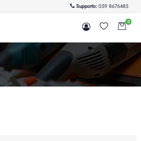
Supporto:
059 8676485
0