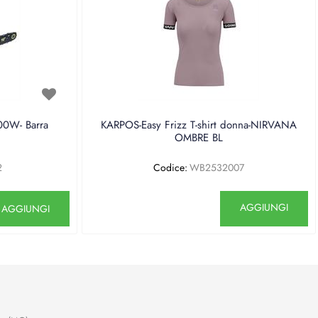
0W- Barra
KARPOS-Easy Frizz T-shirt donna-NIRVANA
OMBRE BL
2
Codice:
WB2532007
antità
Quantità
AGGIUNGI
AGGIUNGI