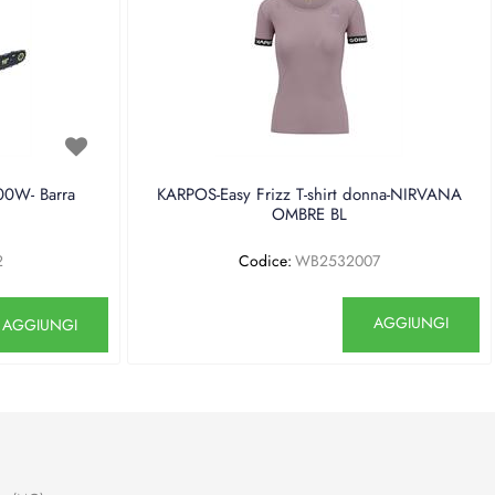
0W- Barra
KARPOS-Easy Frizz T-shirt donna-NIRVANA
OMBRE BL
2
Codice:
WB2532007
antità
Quantità
AGGIUNGI
AGGIUNGI