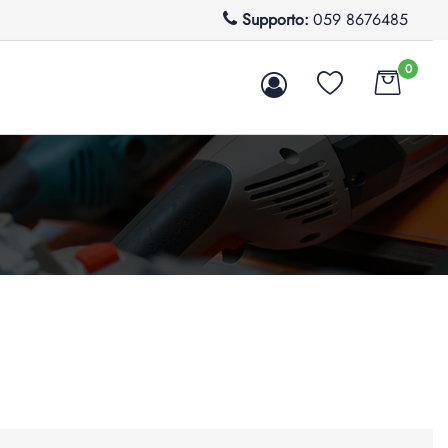
Supporto:
059 8676485
0