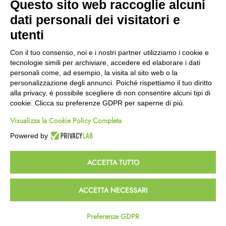
Questo sito web raccoglie alcuni
Wishlist
dati personali dei visitatori e
CEP GREEN
utenti
Via Fondovalle 1781, 41021
Con il tuo consenso, noi e i nostri partner utilizziamo i cookie e
Fanano (MO)
tecnologie simili per archiviare, accedere ed elaborare i dati
059 8676485
personali come, ad esempio, la visita al sito web o la
349 9202419
personalizzazione degli annunci. Poiché rispettiamo il tuo diritto
388 8659473
alla privacy, è possibile scegliere di non consentire alcuni tipi di
info@cepgreen.com
cookie. Clicca su preferenze GDPR per saperne di più.
Orario
Visualizza la Cookie Policy Completa
Dal lunedì al venerdì
8:00 – 12:30 / 13:30 - 19:00
Powered by
Sabato
8:30 – 12:30 / 15:30 - 19:00
ACCETTA TUTTO
© 2023 Powered & Designed by
Passepartout
ACCETTA NECESSARI
Termini e Condizioni
Privacy e Cookie Policy
Preferenze GDPR
Homepage
Wishlist
Carrello
Profilo
Passepartout
Powered by