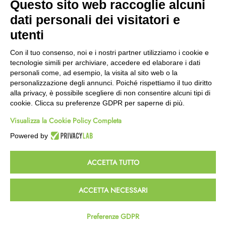
Questo sito web raccoglie alcuni
Wishlist
dati personali dei visitatori e
CEP GREEN
utenti
Via Fondovalle 1781, 41021
Con il tuo consenso, noi e i nostri partner utilizziamo i cookie e
Fanano (MO)
tecnologie simili per archiviare, accedere ed elaborare i dati
059 8676485
personali come, ad esempio, la visita al sito web o la
349 9202419
personalizzazione degli annunci. Poiché rispettiamo il tuo diritto
388 8659473
alla privacy, è possibile scegliere di non consentire alcuni tipi di
info@cepgreen.com
cookie. Clicca su preferenze GDPR per saperne di più.
Orario
Visualizza la Cookie Policy Completa
Dal lunedì al venerdì
8:00 – 12:30 / 13:30 - 19:00
Powered by
Sabato
8:30 – 12:30 / 15:30 - 19:00
ACCETTA TUTTO
© 2023 Powered & Designed by
Passepartout
ACCETTA NECESSARI
Termini e Condizioni
Privacy e Cookie Policy
Preferenze GDPR
Homepage
Wishlist
Carrello
Profilo
Passepartout
Powered by