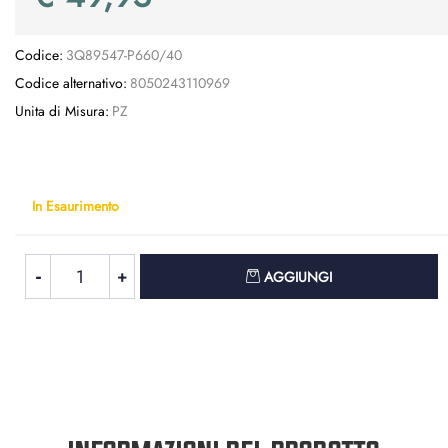
Codice:
3Q89547-P660/40
Codice alternativo:
8050243110969
Unita di Misura:
PZ
In Esaurimento
Quantità
AGGIUNGI