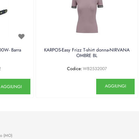
0W- Barra
KARPOS-Easy Frizz T-shirt donna-NIRVANA
OMBRE BL
2
Codice:
WB2532007
antità
Quantità
AGGIUNGI
AGGIUNGI
no (MO)