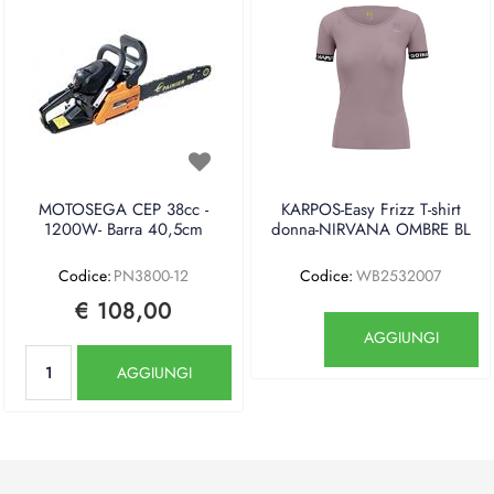
MOTOSEGA CEP 38cc -
KARPOS-Easy Frizz T-shirt
1200W- Barra 40,5cm
donna-NIRVANA OMBRE BL
Codice:
PN3800-12
Codice:
WB2532007
€ 108,00
Quantità
AGGIUNGI
Quantità
AGGIUNGI