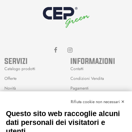
SERVIZI
INFORMAZIONI
Catalogo prodotti
Contatti
Offerte
Condizioni Vendita
Novità
Pagamenti
Marchi
Rifiuta cookie non necessari ✕
Modalità Reso
Questo sito web raccoglie alcuni
Wishlist
dati personali dei visitatori e
CEP GREEN
utenti