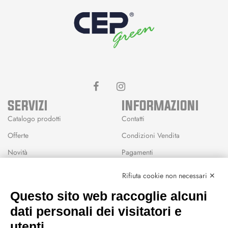
SERVIZI
INFORMAZIONI
Catalogo prodotti
Contatti
Offerte
Condizioni Vendita
Novità
Pagamenti
Marchi
Rifiuta cookie non necessari ✕
Modalità Reso
Questo sito web raccoglie alcuni
Wishlist
dati personali dei visitatori e
CEP GREEN
utenti