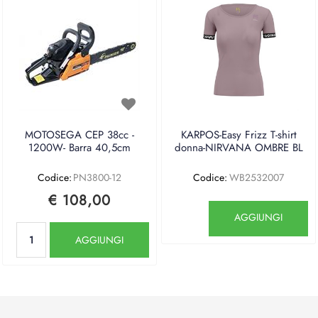
MOTOSEGA CEP 38cc -
KARPOS-Easy Frizz T-shirt
1200W- Barra 40,5cm
donna-NIRVANA OMBRE BL
Codice:
PN3800-12
Codice:
WB2532007
€ 108,00
Quantità
AGGIUNGI
Quantità
AGGIUNGI