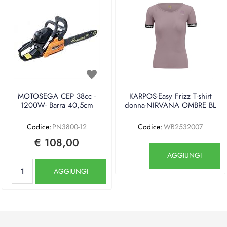
MOTOSEGA CEP 38cc -
KARPOS-Easy Frizz T-shirt
1200W- Barra 40,5cm
donna-NIRVANA OMBRE BL
Codice:
PN3800-12
Codice:
WB2532007
€ 108,00
Quantità
AGGIUNGI
Quantità
AGGIUNGI