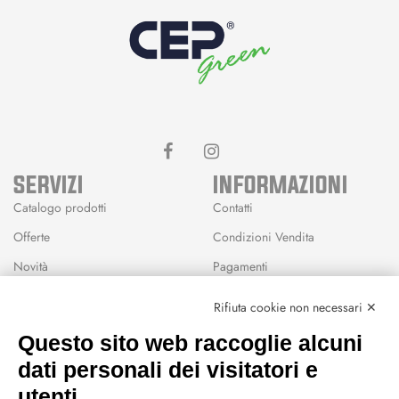
SERVIZI
INFORMAZIONI
Catalogo prodotti
Contatti
Offerte
Condizioni Vendita
Novità
Pagamenti
Marchi
Rifiuta cookie non necessari ✕
Modalità Reso
Questo sito web raccoglie alcuni
Wishlist
dati personali dei visitatori e
CEP GREEN
utenti