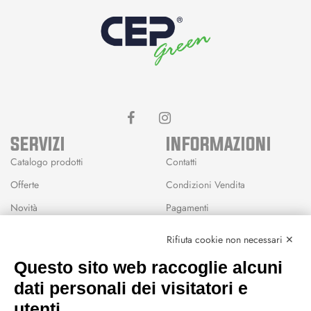
SERVIZI
INFORMAZIONI
Catalogo prodotti
Contatti
Offerte
Condizioni Vendita
Novità
Pagamenti
Marchi
Rifiuta cookie non necessari ✕
Modalità Reso
Questo sito web raccoglie alcuni
Wishlist
dati personali dei visitatori e
CEP GREEN
utenti