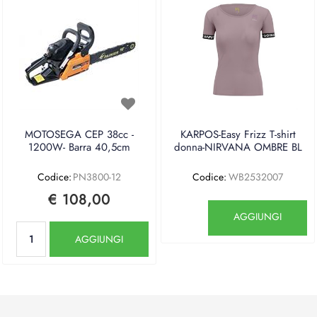
MOTOSEGA CEP 38cc -
KARPOS-Easy Frizz T-shirt
1200W- Barra 40,5cm
donna-NIRVANA OMBRE BL
Codice:
PN3800-12
Codice:
WB2532007
€ 108,00
Quantità
AGGIUNGI
Quantità
AGGIUNGI