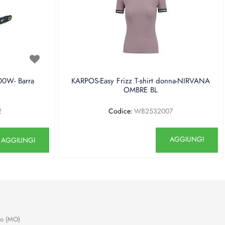
0W- Barra
KARPOS-Easy Frizz T-shirt donna-NIRVANA
OMBRE BL
2
Codice:
WB2532007
antità
Quantità
AGGIUNGI
AGGIUNGI
no (MO)