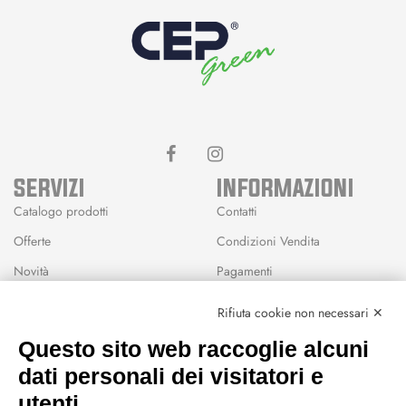
SERVIZI
INFORMAZIONI
Catalogo prodotti
Contatti
Offerte
Condizioni Vendita
Novità
Pagamenti
Marchi
Rifiuta cookie non necessari ✕
Modalità Reso
Questo sito web raccoglie alcuni
Wishlist
dati personali dei visitatori e
CEP GREEN
utenti