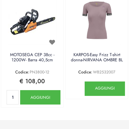
MOTOSEGA CEP 38cc -
KARPOS-Easy Frizz T-shirt
1200W- Barra 40,5cm
donna-NIRVANA OMBRE BL
Codice:
PN3800-12
Codice:
WB2532007
€ 108,00
Quantità
AGGIUNGI
Quantità
AGGIUNGI